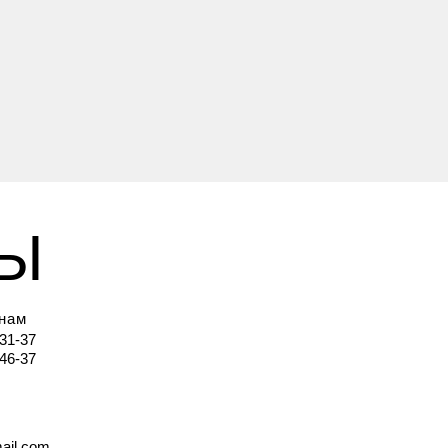
ТЫ
 нам
-31-37
-46-37
ail.com