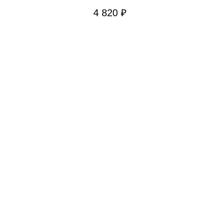
4 820
₽