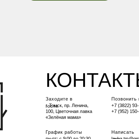
КОНТАК
Заходите в
Позвонить
г. Томск, пр. Ленина,
+7 (3822) 93
гости
100, Цветочная лавка
+7 (952) 150
«Зелёная мама»
График работы
Написать
пн-пт: с 9:00 до 20:30
lavka.tm@gm